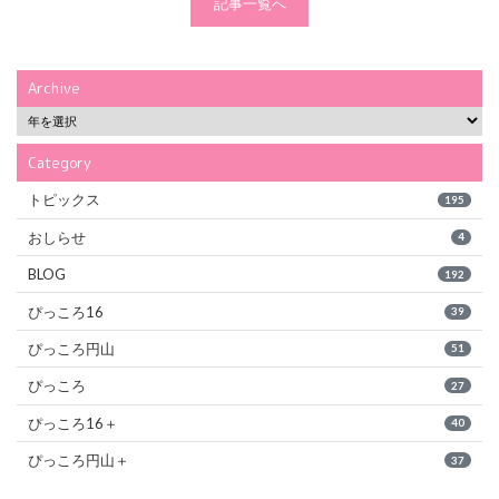
記事一覧へ
Archive
Category
トピックス
195
おしらせ
4
BLOG
192
ぴっころ16
39
ぴっころ円山
51
ぴっころ
27
ぴっころ16＋
40
ぴっころ円山＋
37