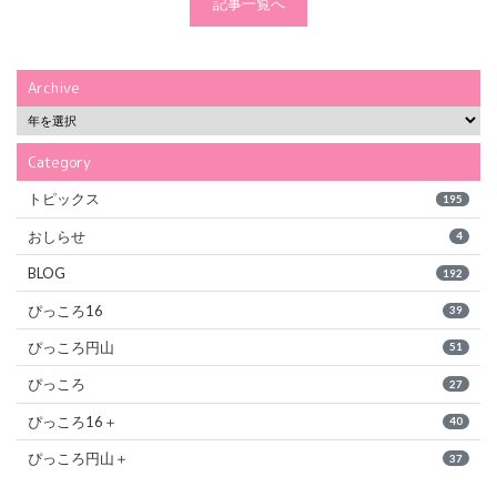
記事一覧へ
Archive
Category
トピックス
195
おしらせ
4
BLOG
192
ぴっころ16
39
ぴっころ円山
51
ぴっころ
27
ぴっころ16＋
40
ぴっころ円山＋
37