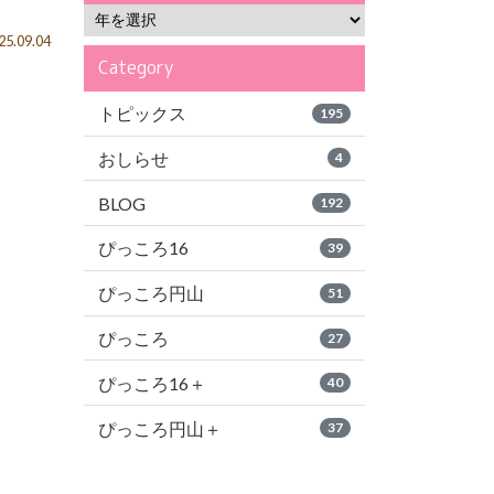
5.09.04
Category
トピックス
195
おしらせ
4
BLOG
192
ぴっころ16
39
ぴっころ円山
51
ぴっころ
27
ぴっころ16＋
40
ぴっころ円山＋
37