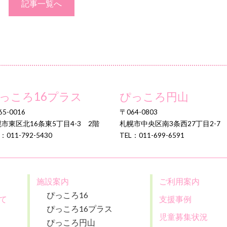
記事一覧へ
っころ16プラス
ぴっころ円山
5-0016
〒064-0803
市東区北16条東5丁目4-3 2階
札幌市中央区南3条西27丁目2-7
：011-792-5430
TEL：011-699-6591
施設案内
ご利用案内
ぴっころ16
て
支援事例
ぴっころ16プラス
児童募集状況
ぴっころ円山