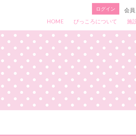
ログイン
会員
HOME
ぴっころについて
施