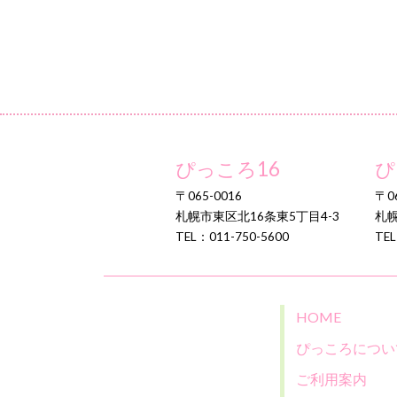
ぴっころ16
ぴ
〒065-0016
〒06
札幌市東区北16条東5丁目4-3
札幌
TEL：011-750-5600
TEL
HOME
ぴっころについ
ご利用案内