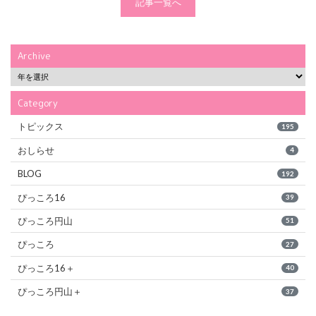
記事一覧へ
Archive
Category
トピックス
195
おしらせ
4
BLOG
192
ぴっころ16
39
ぴっころ円山
51
ぴっころ
27
ぴっころ16＋
40
ぴっころ円山＋
37