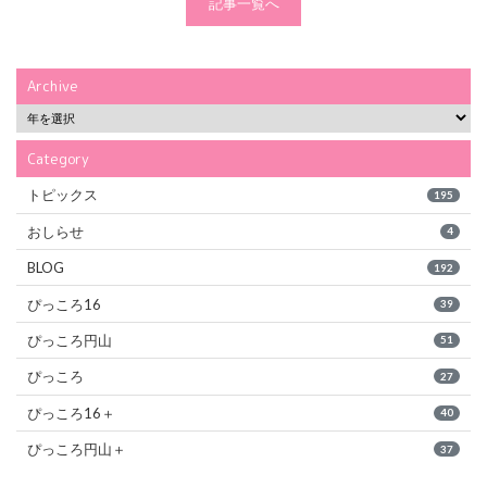
記事一覧へ
Archive
Category
トピックス
195
おしらせ
4
BLOG
192
ぴっころ16
39
ぴっころ円山
51
ぴっころ
27
ぴっころ16＋
40
ぴっころ円山＋
37