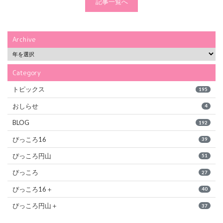
記事一覧へ
Archive
Category
トピックス
195
おしらせ
4
BLOG
192
ぴっころ16
39
ぴっころ円山
51
ぴっころ
27
ぴっころ16＋
40
ぴっころ円山＋
37