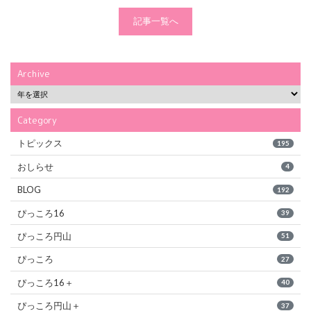
記事一覧へ
Archive
Category
トピックス
195
おしらせ
4
BLOG
192
ぴっころ16
39
ぴっころ円山
51
ぴっころ
27
ぴっころ16＋
40
ぴっころ円山＋
37