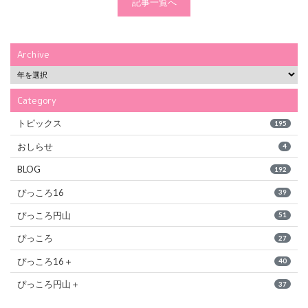
記事一覧へ
Archive
Category
トピックス
195
おしらせ
4
BLOG
192
ぴっころ16
39
ぴっころ円山
51
ぴっころ
27
ぴっころ16＋
40
ぴっころ円山＋
37