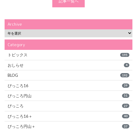
記事一覧へ
Archive
Category
トピックス
195
おしらせ
4
BLOG
192
ぴっころ16
39
ぴっころ円山
51
ぴっころ
27
ぴっころ16＋
40
ぴっころ円山＋
37