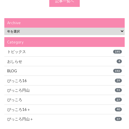
記事一覧へ
Archive
Category
トピックス
195
おしらせ
4
BLOG
192
ぴっころ16
39
ぴっころ円山
51
ぴっころ
27
ぴっころ16＋
40
ぴっころ円山＋
37