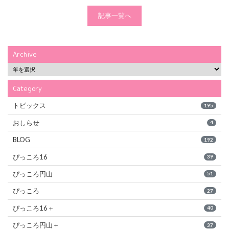
記事一覧へ
Archive
Category
トピックス
195
おしらせ
4
BLOG
192
ぴっころ16
39
ぴっころ円山
51
ぴっころ
27
ぴっころ16＋
40
ぴっころ円山＋
37