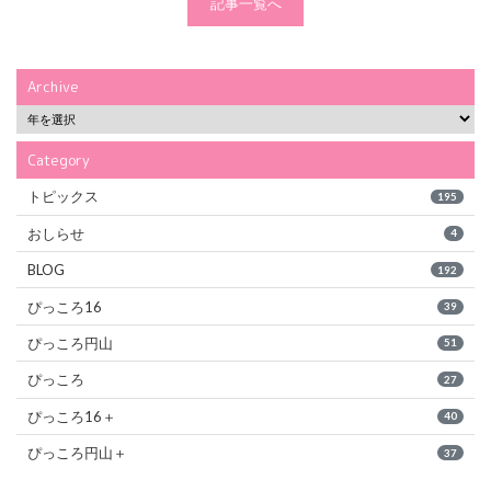
記事一覧へ
Archive
Category
トピックス
195
おしらせ
4
BLOG
192
ぴっころ16
39
ぴっころ円山
51
ぴっころ
27
ぴっころ16＋
40
ぴっころ円山＋
37