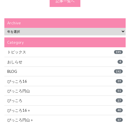
記事一覧へ
Archive
Category
トピックス
195
おしらせ
4
BLOG
192
ぴっころ16
39
ぴっころ円山
51
ぴっころ
27
ぴっころ16＋
40
ぴっころ円山＋
37