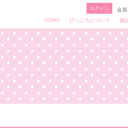
ログイン
会員
HOME
ぴっころについて
施