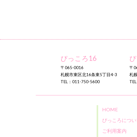
ぴっころ16
ぴ
〒065-0016
〒06
札幌市東区北16条東5丁目4-3
札幌
TEL：011-750-5600
TEL
HOME
ぴっころについ
ご利用案内