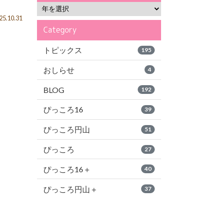
5.10.31
Category
トピックス
195
おしらせ
4
BLOG
192
ぴっころ16
39
ぴっころ円山
51
ぴっころ
27
ぴっころ16＋
40
ぴっころ円山＋
37