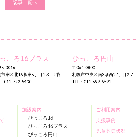
記事一覧へ
っころ16プラス
ぴっころ円山
5-0016
〒064-0803
市東区北16条東5丁目4-3 2階
札幌市中央区南3条西27丁目2-7
：011-792-5430
TEL：011-699-6591
施設案内
ご利用案内
ぴっころ16
て
支援事例
ぴっころ16プラス
児童募集状況
ぴっころ円山