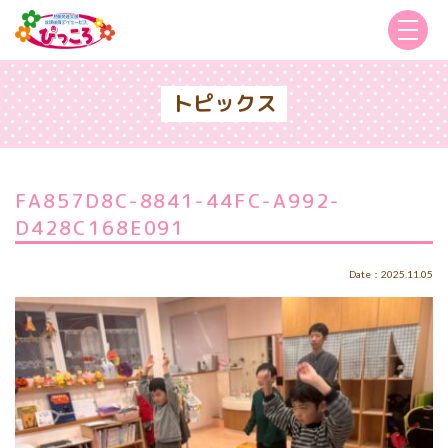
トピックス
FA857D8C-8841-44FC-A992-
D428C168E091
Date：2025.11.05