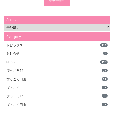
記事一覧へ
Archive
Category
トピックス
195
おしらせ
4
BLOG
192
ぴっころ16
39
ぴっころ円山
51
ぴっころ
27
ぴっころ16＋
40
ぴっころ円山＋
37