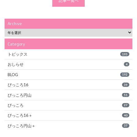
記事一覧へ
Archive
Category
トピックス
195
おしらせ
4
BLOG
192
ぴっころ16
39
ぴっころ円山
51
ぴっころ
27
ぴっころ16＋
40
ぴっころ円山＋
37