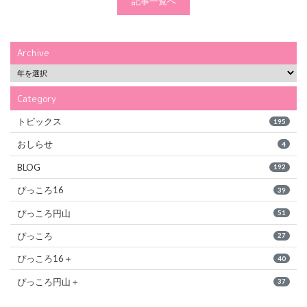
記事一覧へ
Archive
Category
トピックス
195
おしらせ
4
BLOG
192
ぴっころ16
39
ぴっころ円山
51
ぴっころ
27
ぴっころ16＋
40
ぴっころ円山＋
37