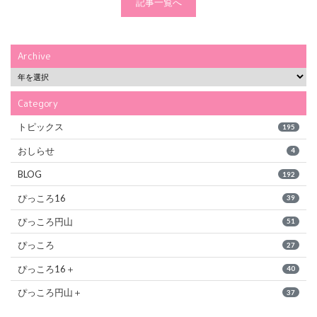
記事一覧へ
Archive
Category
トピックス
195
おしらせ
4
BLOG
192
ぴっころ16
39
ぴっころ円山
51
ぴっころ
27
ぴっころ16＋
40
ぴっころ円山＋
37