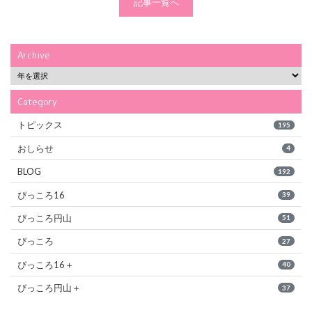
記事一覧へ
Archive
Category
トピックス
195
おしらせ
4
BLOG
192
ぴっころ16
39
ぴっころ円山
51
ぴっころ
27
ぴっころ16＋
40
ぴっころ円山＋
37