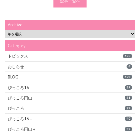
記事一覧へ
Archive
Category
トピックス
195
おしらせ
4
BLOG
192
ぴっころ16
39
ぴっころ円山
51
ぴっころ
27
ぴっころ16＋
40
ぴっころ円山＋
37