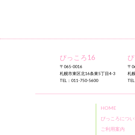
ぴっころ16
ぴ
〒065-0016
〒06
札幌市東区北16条東5丁目4-3
札幌
TEL：011-750-5600
TEL
HOME
ぴっころについ
ご利用案内