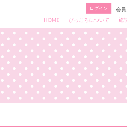
ログイン
会員
HOME
ぴっころについて
施