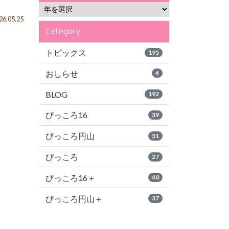
6.05.25
Category
トピックス
195
おしらせ
4
BLOG
192
ぴっころ16
39
ぴっころ円山
51
ぴっころ
27
ぴっころ16＋
40
ぴっころ円山＋
37