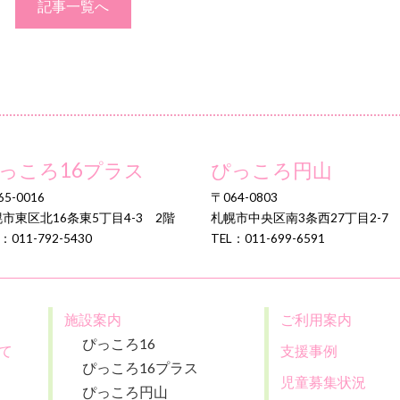
記事一覧へ
っころ16プラス
ぴっころ円山
5-0016
〒064-0803
市東区北16条東5丁目4-3 2階
札幌市中央区南3条西27丁目2-7
：011-792-5430
TEL：011-699-6591
施設案内
ご利用案内
ぴっころ16
て
支援事例
ぴっころ16プラス
児童募集状況
ぴっころ円山