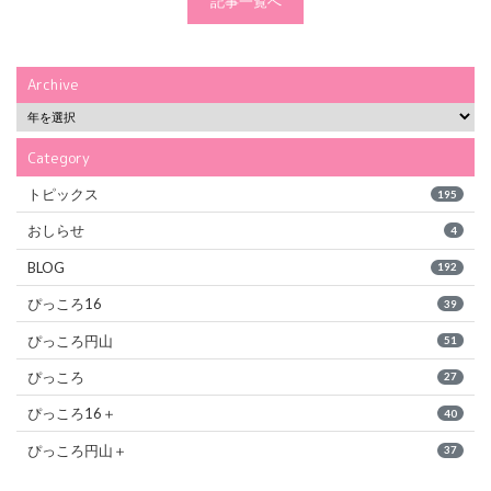
記事一覧へ
Archive
Category
トピックス
195
おしらせ
4
BLOG
192
ぴっころ16
39
ぴっころ円山
51
ぴっころ
27
ぴっころ16＋
40
ぴっころ円山＋
37