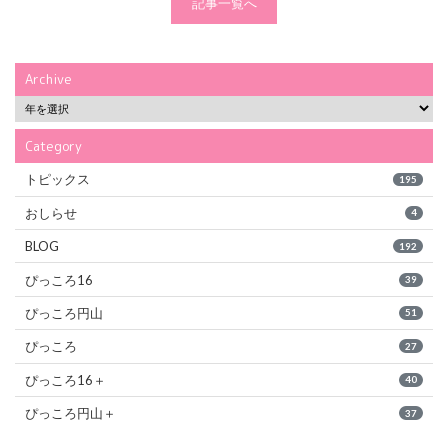
記事一覧へ
Archive
Category
トピックス
195
おしらせ
4
BLOG
192
ぴっころ16
39
ぴっころ円山
51
ぴっころ
27
ぴっころ16＋
40
ぴっころ円山＋
37