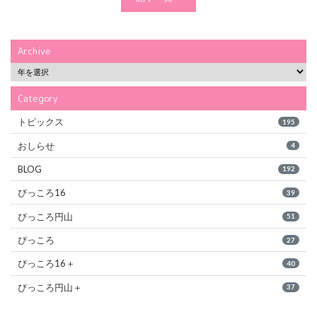
Archive
Category
トピックス
195
おしらせ
4
BLOG
192
ぴっころ16
39
ぴっころ円山
51
ぴっころ
27
ぴっころ16＋
40
ぴっころ円山＋
37