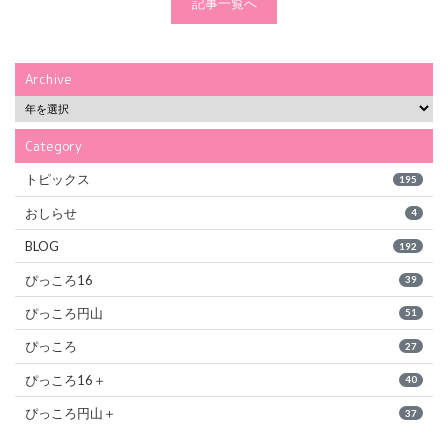
記事一覧へ
Archive
Category
トピックス
195
おしらせ
4
BLOG
192
ぴっころ16
39
ぴっころ円山
51
ぴっころ
27
ぴっころ16＋
40
ぴっころ円山＋
37