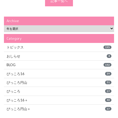
記事一覧へ
Archive
Category
トピックス
195
おしらせ
4
BLOG
192
ぴっころ16
39
ぴっころ円山
51
ぴっころ
27
ぴっころ16＋
40
ぴっころ円山＋
37