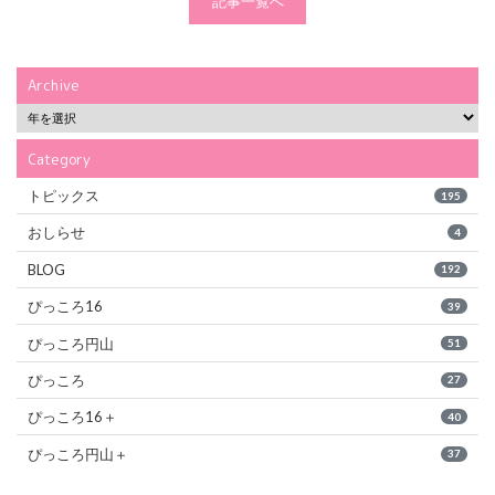
記事一覧へ
Archive
Category
トピックス
195
おしらせ
4
BLOG
192
ぴっころ16
39
ぴっころ円山
51
ぴっころ
27
ぴっころ16＋
40
ぴっころ円山＋
37