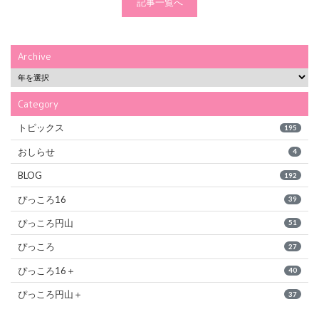
記事一覧へ
Archive
Category
トピックス
195
おしらせ
4
BLOG
192
ぴっころ16
39
ぴっころ円山
51
ぴっころ
27
ぴっころ16＋
40
ぴっころ円山＋
37