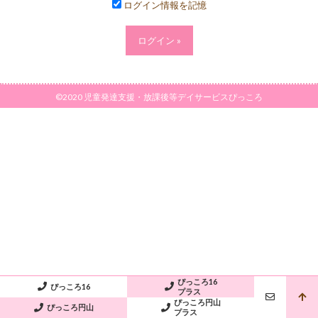
ログイン情報を記憶
©2020 児童発達支援・放課後等デイサービスぴっころ
ぴっころ16
ぴっころ16
プラス
ぴっころ円山
ぴっころ円山
プラス