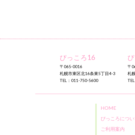
ぴっころ16
ぴ
〒065-0016
〒06
札幌市東区北16条東5丁目4-3
札幌
TEL：011-750-5600
TEL
HOME
ぴっころについ
ご利用案内