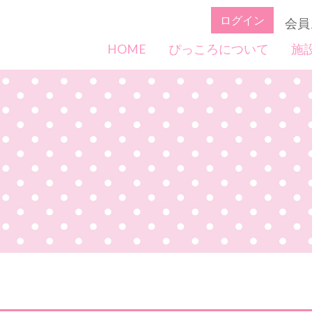
ログイン
会員
HOME
ぴっころについて
施