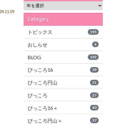
4.11.09
Category
トピックス
195
おしらせ
4
BLOG
192
ぴっころ16
39
ぴっころ円山
51
ぴっころ
27
ぴっころ16＋
40
ぴっころ円山＋
37