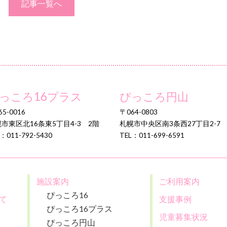
記事一覧へ
っころ16プラス
ぴっころ円山
5-0016
〒064-0803
市東区北16条東5丁目4-3 2階
札幌市中央区南3条西27丁目2-7
：011-792-5430
TEL：011-699-6591
施設案内
ご利用案内
ぴっころ16
て
支援事例
ぴっころ16プラス
児童募集状況
ぴっころ円山