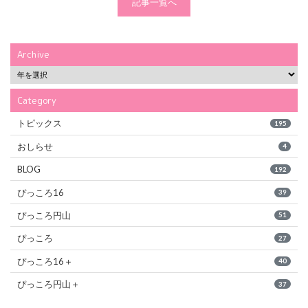
記事一覧へ
Archive
Category
トピックス
195
おしらせ
4
BLOG
192
ぴっころ16
39
ぴっころ円山
51
ぴっころ
27
ぴっころ16＋
40
ぴっころ円山＋
37