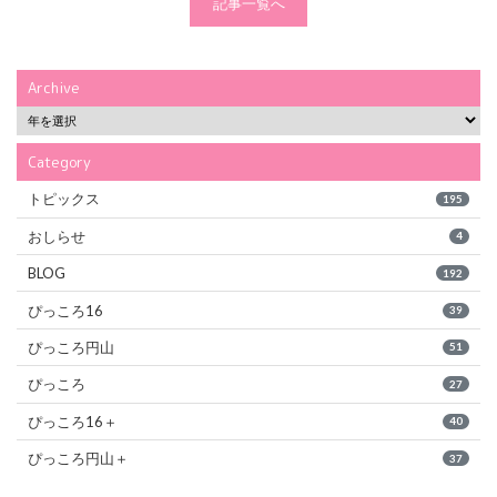
記事一覧へ
Archive
Category
トピックス
195
おしらせ
4
BLOG
192
ぴっころ16
39
ぴっころ円山
51
ぴっころ
27
ぴっころ16＋
40
ぴっころ円山＋
37