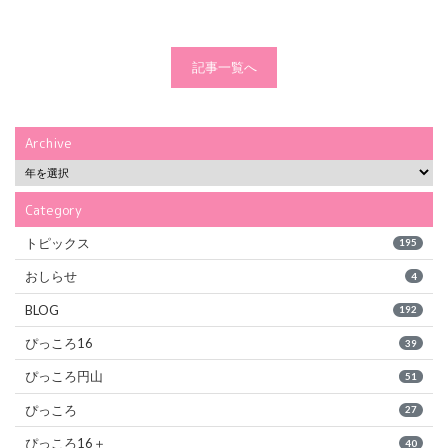
記事一覧へ
Archive
Category
トピックス
195
おしらせ
4
BLOG
192
ぴっころ16
39
ぴっころ円山
51
ぴっころ
27
ぴっころ16＋
40