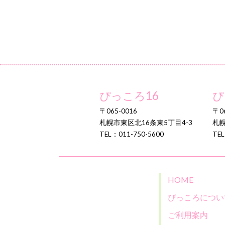
ぴっころ16
ぴ
〒065-0016
〒06
札幌市東区北16条東5丁目4-3
札幌
TEL：011-750-5600
TEL
HOME
ぴっころについ
ご利用案内