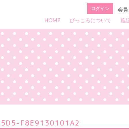
ログイン
会員
HOME
ぴっころについて
施
B5D5-F8E9130101A2