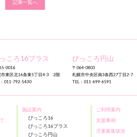
記事一覧へ
っころ16プラス
ぴっころ円山
5-0016
〒064-0803
市東区北16条東5丁目4-3 2階
札幌市中央区南3条西27丁目2-7
：011-792-5430
TEL：011-699-6591
施設案内
ご利用案内
ぴっころ16
て
支援事例
ぴっころ16プラス
児童募集状況
ぴっころ円山