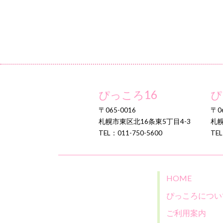
ぴっころ16
ぴ
〒065-0016
〒06
札幌市東区北16条東5丁目4-3
札幌
TEL：011-750-5600
TEL
HOME
ぴっころについ
ご利用案内