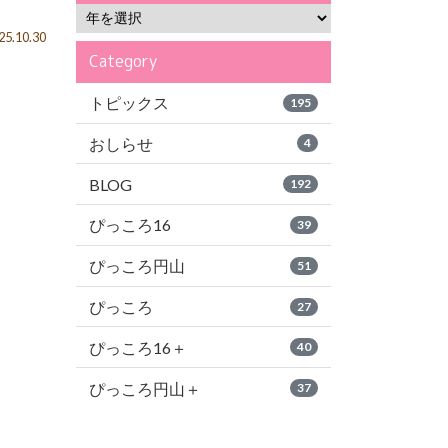
5.10.30
Category
トピックス
195
おしらせ
4
BLOG
192
ぴっころ16
39
ぴっころ円山
51
ぴっころ
27
ぴっころ16＋
40
ぴっころ円山＋
37