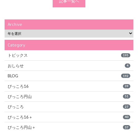
記事一覧へ
Archive
Category
トピックス
195
おしらせ
4
BLOG
192
ぴっころ16
39
ぴっころ円山
51
ぴっころ
27
ぴっころ16＋
40
ぴっころ円山＋
37