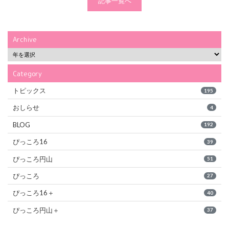
記事一覧へ
Archive
Category
トピックス
195
おしらせ
4
BLOG
192
ぴっころ16
39
ぴっころ円山
51
ぴっころ
27
ぴっころ16＋
40
ぴっころ円山＋
37