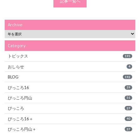
記事一覧へ
Archive
Category
トピックス
195
おしらせ
4
BLOG
192
ぴっころ16
39
ぴっころ円山
51
ぴっころ
27
ぴっころ16＋
40
ぴっころ円山＋
37