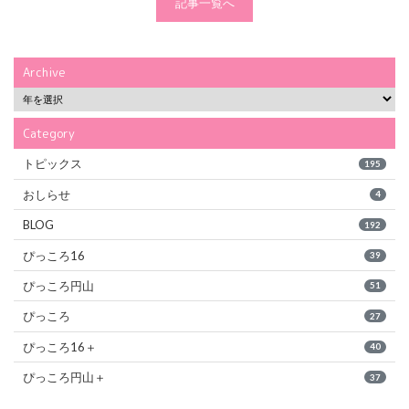
記事一覧へ
Archive
Category
トピックス
195
おしらせ
4
BLOG
192
ぴっころ16
39
ぴっころ円山
51
ぴっころ
27
ぴっころ16＋
40
ぴっころ円山＋
37