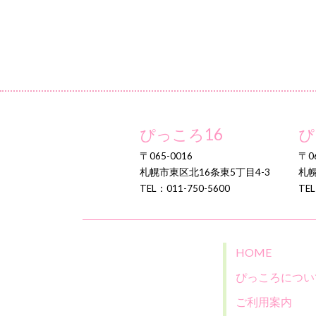
ぴっころ16
ぴ
〒065-0016
〒06
札幌市東区北16条東5丁目4-3
札幌
TEL：011-750-5600
TEL
HOME
ぴっころについ
ご利用案内