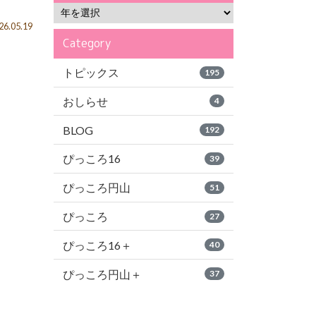
6.05.19
Category
トピックス
195
おしらせ
4
BLOG
192
ぴっころ16
39
ぴっころ円山
51
ぴっころ
27
ぴっころ16＋
40
ぴっころ円山＋
37