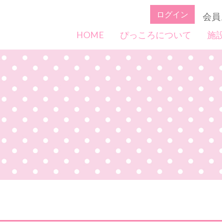
ログイン
会員
HOME
ぴっころについて
施