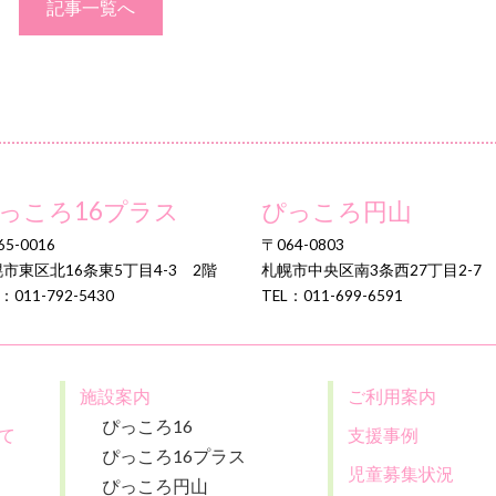
記事一覧へ
っころ16プラス
ぴっころ円山
5-0016
〒064-0803
市東区北16条東5丁目4-3 2階
札幌市中央区南3条西27丁目2-7
：011-792-5430
TEL：011-699-6591
施設案内
ご利用案内
ぴっころ16
て
支援事例
ぴっころ16プラス
児童募集状況
ぴっころ円山