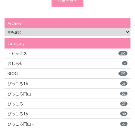
記事一覧へ
Archive
Category
トピックス
195
おしらせ
4
BLOG
192
ぴっころ16
39
ぴっころ円山
51
ぴっころ
27
ぴっころ16＋
40
ぴっころ円山＋
37