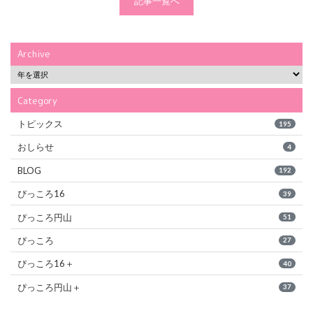
記事一覧へ
Archive
Category
トピックス
195
おしらせ
4
BLOG
192
ぴっころ16
39
ぴっころ円山
51
ぴっころ
27
ぴっころ16＋
40
ぴっころ円山＋
37