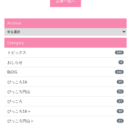
記事一覧へ
Archive
Category
トピックス
195
おしらせ
4
BLOG
192
ぴっころ16
39
ぴっころ円山
51
ぴっころ
27
ぴっころ16＋
40
ぴっころ円山＋
37