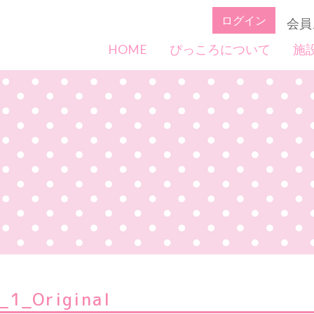
ログイン
会員
HOME
ぴっころについて
施
1_Original