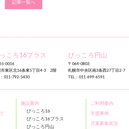
記事一覧へ
っころ16プラス
ぴっころ円山
5-0016
〒064-0803
市東区北16条東5丁目4-3 2階
札幌市中央区南3条西27丁目2-7
：011-792-5430
TEL：011-699-6591
施設案内
ご利用案内
ぴっころ16
て
支援事例
ぴっころ16プラス
児童募集状況
ぴっころ円山