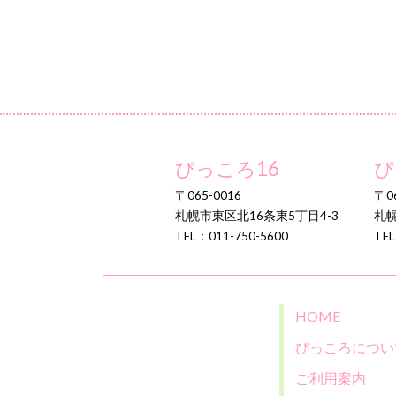
ぴっころ16
ぴ
〒065-0016
〒06
札幌市東区北16条東5丁目4-3
札幌
TEL：011-750-5600
TEL
HOME
ぴっころについ
ご利用案内