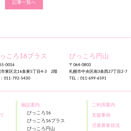
記事一覧へ
っころ16プラス
ぴっころ円山
5-0016
〒064-0803
市東区北16条東5丁目4-3 2階
札幌市中央区南3条西27丁目2-7
：011-792-5430
TEL：011-699-6591
施設案内
ご利用案内
ぴっころ16
て
支援事例
ぴっころ16プラス
児童募集状況
ぴっころ円山