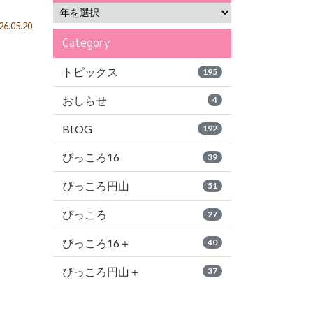
6.05.20
Category
トピックス
195
おしらせ
4
BLOG
192
ぴっころ16
39
ぴっころ円山
51
ぴっころ
27
ぴっころ16＋
40
ぴっころ円山＋
37