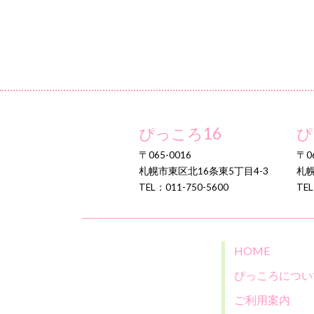
ぴっころ16
ぴ
〒065-0016
〒06
札幌市東区北16条東5丁目4-3
札幌
TEL：011-750-5600
TEL
HOME
ぴっころについ
ご利用案内