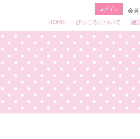
ログイン
会員
HOME
ぴっころについて
施