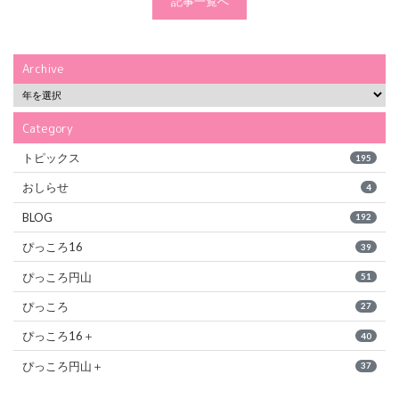
記事一覧へ
Archive
Category
トピックス
195
おしらせ
4
BLOG
192
ぴっころ16
39
ぴっころ円山
51
ぴっころ
27
ぴっころ16＋
40
ぴっころ円山＋
37