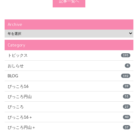
記事一覧へ
Archive
Category
トピックス
195
おしらせ
4
BLOG
192
ぴっころ16
39
ぴっころ円山
51
ぴっころ
27
ぴっころ16＋
40
ぴっころ円山＋
37