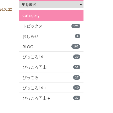
6.05.22
Category
トピックス
195
おしらせ
4
BLOG
192
ぴっころ16
39
ぴっころ円山
51
ぴっころ
27
ぴっころ16＋
40
ぴっころ円山＋
37