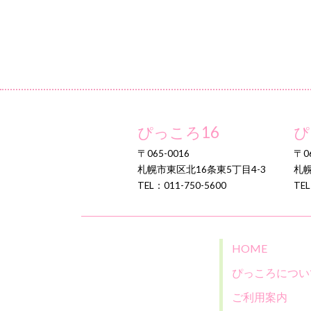
ぴっころ16
ぴ
〒065-0016
〒06
札幌市東区北16条東5丁目4-3
札幌
TEL：011-750-5600
TEL
HOME
ぴっころについ
ご利用案内