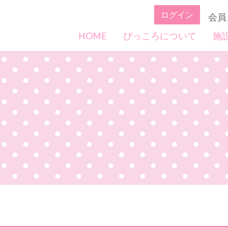
ログイン
会員
HOME
ぴっころについて
施