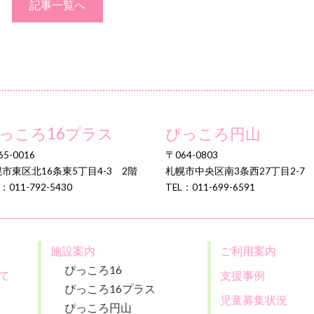
記事一覧へ
っころ16プラス
ぴっころ円山
5-0016
〒064-0803
市東区北16条東5丁目4-3 2階
札幌市中央区南3条西27丁目2-7
：011-792-5430
TEL：011-699-6591
施設案内
ご利用案内
ぴっころ16
て
支援事例
ぴっころ16プラス
児童募集状況
ぴっころ円山