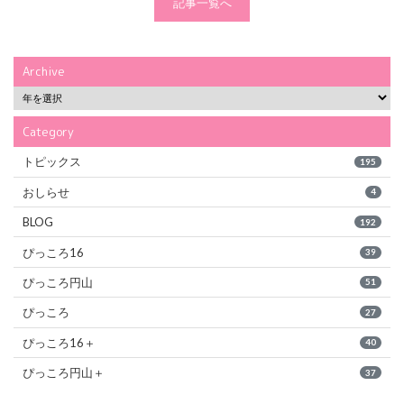
記事一覧へ
Archive
Category
トピックス
195
おしらせ
4
BLOG
192
ぴっころ16
39
ぴっころ円山
51
ぴっころ
27
ぴっころ16＋
40
ぴっころ円山＋
37